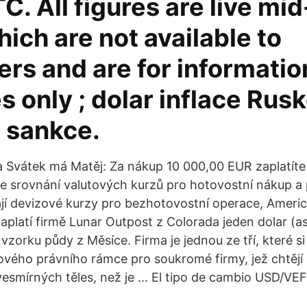
C. All figures are live mi
hich are not available to
rs and are for informatio
 only ; dolar inflace Rus
a sankce.
a Svátek má Matěj: Za nákup 10 000,00 EUR zaplatít
e srovnání valutových kurzů pro hotovostní nákup a 
jí devizové kurzy pro bezhotovostní operace, Ameri
platí firmě Lunar Outpost z Colorada jeden dolar (as
zorku půdy z Měsíce. Firma je jednou ze tří, které si 
ového právního rámce pro soukromé firmy, jež chtějí 
 vesmírných těles, než je … El tipo de cambio USD/VEF