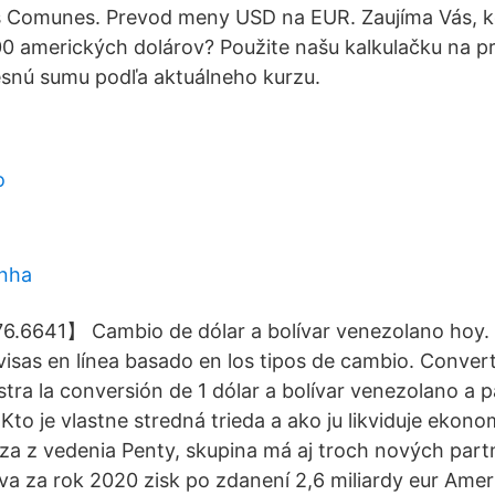
Comunes. Prevod meny USD na EUR. Zaujíma Vás, k
0 amerických dolárov? Použite našu kalkulačku na p
resnú sumu podľa aktuálneho kurzu.
o
inha
76.6641】 Cambio de dólar a bolívar venezolano hoy.
isas en línea basado en los tipos de cambio. Converti
ra la conversión de 1 dólar a bolívar venezolano a pa
Kto je vlastne stredná trieda a ako ju likviduje ekono
a z vedenia Penty, skupina má aj troch nových par
a za rok 2020 zisk po zdanení 2,6 miliardy eur Ameri