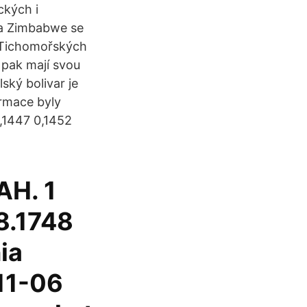
ckých i
 a Zimbabwe se
 v Tichomořských
y pak mají svou
ský bolivar je
ormace byly
,1447 0,1452
AH. 1
8.1748
ia
11-06