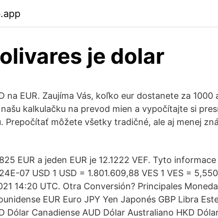
b.app
olivares je dolar
 na EUR. Zaujíma Vás, koľko eur dostanete za 1000
 našu kalkulačku na prevod mien a vypočítajte si pr
. Prepočítať môžete všetky tradičné, ale aj menej zn
825 EUR a jeden EUR je 12.1222 VEF. Tyto informace
4E-07 USD 1 USD = 1.801.609,88 VES 1 VES = 5,5
021 14:20 UTC. Otra Conversión? Principales Moneda
ounidense EUR Euro JPY Yen Japonés GBP Libra Este
D Dólar Canadiense AUD Dólar Australiano HKD Dóla