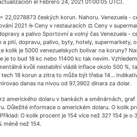
actualización el Febrero 24, 2021 01:00:05 UTC).
 = 22,0278873 českých korun. Nahoru. Venezuela - c
tování 2021 ☕ Ceny v restauracích ⚖ Ceny v superma
opravy a palivo Sportovní a volný čas Venezuela - c
lo a pití, dopravu, palivo, byty, hotely, supermarkety,
e kolik je 5000 venezuelskych bolivar na koruny? Na
ze je to bud 18 kc nebo 11400 kc tak nevim. Vzhledem
entálně kvůli nestabilní vládě inflace okolo 500 %, t
tech 18 korun a zitra to může být třeba 14… Indikativ
mirovao danas na nivou od 97,3902 dinara za dolar.
rz amerického dolaru v bankách a směnárnách, graf
u. Důležité informace o americkém dolaru. O kolik pro
 Příklad: O kolik procent je 154 více než 32? 154 je o
 % méně než 154.