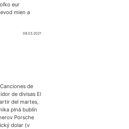
oľko eur
revod mien a
08.03.2021
 Canciones de
dor de divisas El
rtir del martes,
mika plná bublín
tnerov Porsche
cký dolar (v