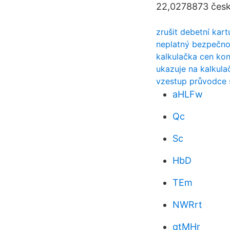
22,0278873 česk
zrušit debetní kar
neplatný bezpečno
kalkulačka cen kon
ukazuje na kalkula
vzestup průvodce 
aHLFw
Qc
Sc
HbD
TEm
NWRrt
qtMHr