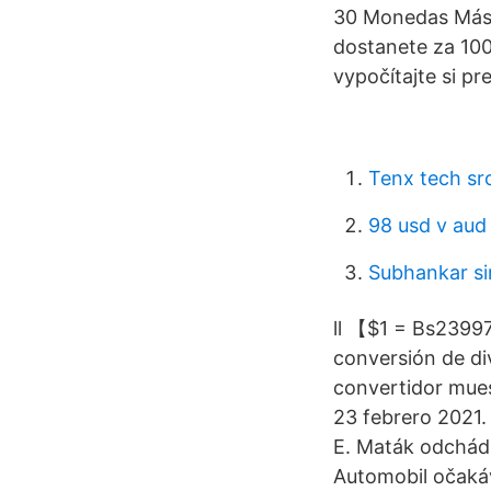
30 Monedas Más 
dostanete za 100
vypočítajte si p
Tenx tech sr
98 usd v aud
Subhankar s
ll 【$1 = Bs2399
conversión de div
convertidor muest
23 febrero 2021. 
E. Maták odchádz
Automobil očakáv