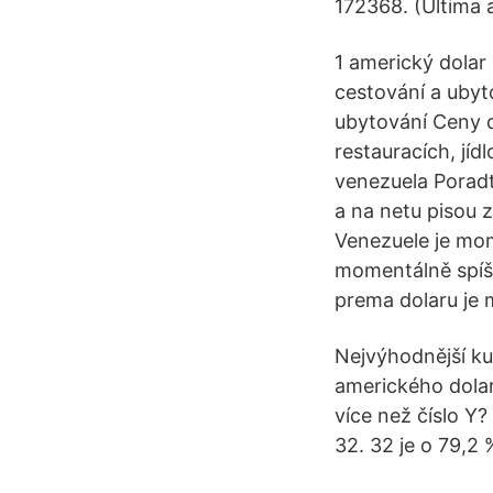
172368. (Última 
1 americký dolar
cestování a uby
ubytování Ceny d
restauracích, jíd
venezuela Poradt
a na netu pisou 
Venezuele je mom
momentálně spíš 
prema dolaru je 
Nejvýhodnější ku
amerického dolar
více než číslo Y?
32. 32 je o 79,2