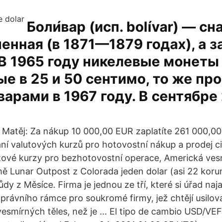
Боли́вар (исп. bolívar) — сн
енная (в 1871—1879 годах), а з
В 1965 году никелевые монеты
е в 25 и 50 сентимо, то же пр
иварами в 1967 году. В сентябре
Matěj: Za nákup 10 000,00 EUR zaplatíte 261 000,00
ní valutových kurzů pro hotovostní nákup a prodej c
izové kurzy pro bezhotovostní operace, Americká ve
mě Lunar Outpost z Colorada jeden dolar (asi 22 koru
y z Měsíce. Firma je jednou ze tří, které si úřad naja
právního rámce pro soukromé firmy, jež chtějí usilov
 vesmírných těles, než je … El tipo de cambio USD/VEF