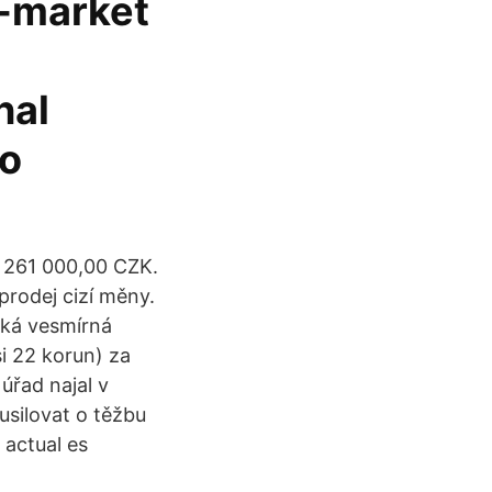
d-market
nal
ko
e 261 000,00 CZK.
prodej cizí měny.
cká vesmírná
i 22 korun) za
úřad najal v
usilovat o těžbu
 actual es