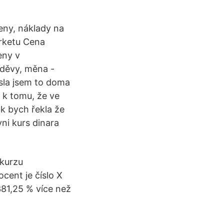
eny, náklady na
rketu Cena
eny v
 oděvy, měna -
sla jsem to doma
 k tomu, že ve
ak bych řekla že
ni kurs dinara
 kurzu
cent je číslo X
 381,25 % více než