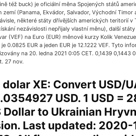
ině též buck) je oficiální měna Spojených států ameri
ch zemí (Panama, Ekvádor, Salvador, Východní Timor
visle, některé státy dřívějších amerických teritorií
ískání nezávislosti nepřijaly vlastní měnu), další stát
var (VEF) na Euro (EUR) měnové kurzy Kolik Venezuel
je 0.0825 EUR a jeden EUR je 12.1222 VEF. Tyto inf
izovány na 20. ledna 2021 0:05 CET. 0,1439 0,1443 0
t. 27 nov.
a dolar XE: Convert USD/U
.0354927 USD. 1 USD = 2
Dollar to Ukrainian Hryvn
ion. Last updated: 2020-