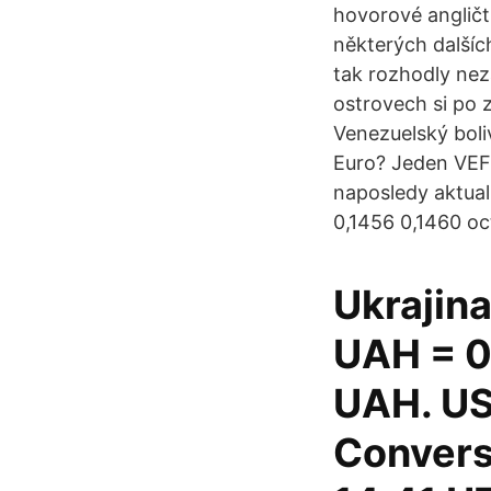
hovorové angličt
některých další
tak rozhodly nezá
ostrovech si po z
Venezuelský boli
Euro? Jeden VEF 
naposledy aktual
0,1456 0,1460 oc
Ukrajin
UAH = 0
UAH. US 
Convers