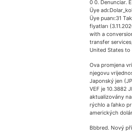
0 0. Denunciar. 
Üye adı:Dolar_ko
Üye puanı:31 Taki
fiyatları (3.11.2
with a conversio
transfer servic
United States to
Ova promjena vrije
njegovu vrijedno
Japonský jen (JP
VEF je 10.3882 J
aktualizovány na
rýchlo a ľahko p
amerických dolár
Bbbred. Nový pří