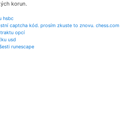
ých korun.
tu hsbc
stní captcha kód. prosím zkuste to znovu. chess.com
traktu opcí
čku usd
šesti runescape