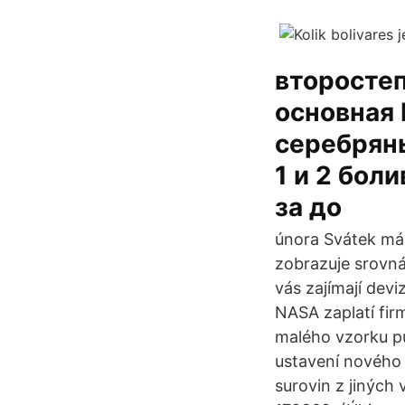
второстеп
основная 
серебряны
1 и 2 бол
за до
února Svátek má 
zobrazuje srovná
vás zajímají dev
NASA zaplatí fir
malého vzorku půd
ustavení nového 
surovin z jiných