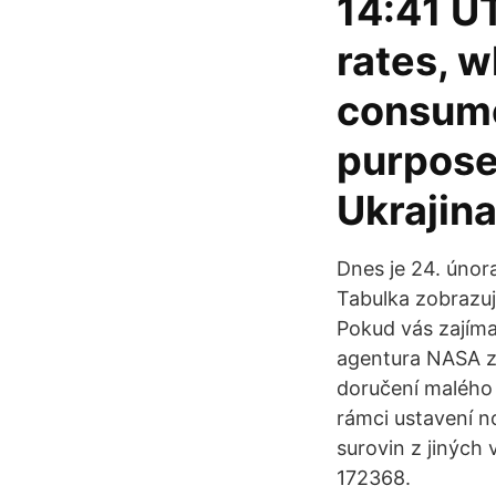
14:41 UT
rates, w
consume
purposes
Ukrajin
Dnes je 24. únor
Tabulka zobrazuj
Pokud vás zajíma
agentura NASA za
doručení malého v
rámci ustavení n
surovin z jiných
172368.