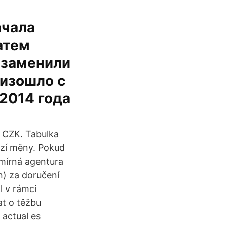
ачала
атем
 заменили
оизошло с
 2014 года
 CZK. Tabulka
izí měny. Pokud
smírná agentura
n) za doručení
l v rámci
at o těžbu
 actual es