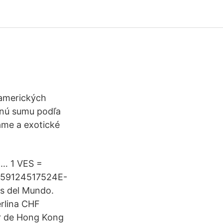
 amerických
esnú sumu podľa
áme a exotické
 … 1 VES =
5059124517524E-
s del Mundo.
rlina CHF
r de Hong Kong