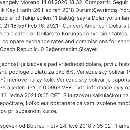
Evangely Moreno 14.01.2020 18:32. Compartir. Seguir
lik Kayıt tarihi:26 Haziran 2018 Durum:Çevrimdışı Yor
pçileri:3 Takip edilen:11 Baktığı sayfa:Dolar yorumlar
020 21:18:55) Feb 16, 2021 · Convert American Dollars
n calculator, or Dollars to Korunas conversion tabl
es, compare exchange rates and commissions for sen
 Czech Republic. 0 Beğenmedim Şikayet.
dnosti je izazvala pad vrijednosti dolara, prvi u histori
snu podloge u zlatu za oko 6%. Venezuelský bolivar 
Y) měnové kurzy Kolik Venezuelský bolivar je Japon
PY a jeden JPY je 0.0963 VEF. Tyto informace byly n
 13. ledna 2021 0:05 CET. S kurzovou kalkulačkou na
repočítate, koľko eur dostanete za vami zvolené mno
ov pri súčasnom kurze.
spěvek od Bbbred » čtv 24. kvě 2018 7:35:02 . 1 amer