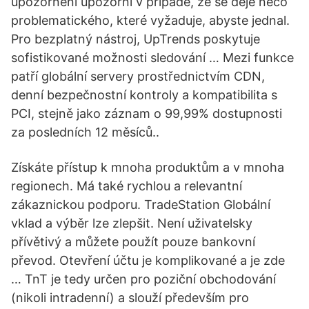
upozornění upozorní v případě, že se děje něco
problematického, které vyžaduje, abyste jednal.
Pro bezplatný nástroj, UpTrends poskytuje
sofistikované možnosti sledování … Mezi funkce
patří globální servery prostřednictvím CDN,
denní bezpečnostní kontroly a kompatibilita s
PCI, stejně jako záznam o 99,99% dostupnosti
za posledních 12 měsíců..
Získáte přístup k mnoha produktům a v mnoha
regionech. Má také rychlou a relevantní
zákaznickou podporu. TradeStation Globální
vklad a výběr lze zlepšit. Není uživatelsky
přívětivý a můžete použít pouze bankovní
převod. Otevření účtu je komplikované a je zde
… TnT je tedy určen pro poziční obchodování
(nikoli intradenní) a slouží především pro