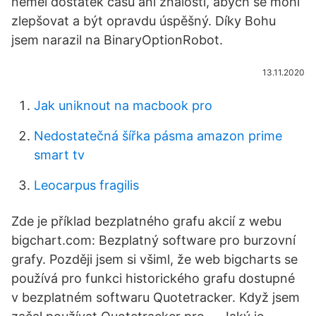
neměl dostatek času ani znalostí, abych se mohl
zlepšovat a být opravdu úspěšný. Díky Bohu
jsem narazil na BinaryOptionRobot.
13.11.2020
Jak uniknout na macbook pro
Nedostatečná šířka pásma amazon prime
smart tv
Leocarpus fragilis
Zde je příklad bezplatného grafu akcií z webu
bigchart.com: Bezplatný software pro burzovní
grafy. Později jsem si všiml, že web bigcharts se
používá pro funkci historického grafu dostupné
v bezplatném softwaru Quotetracker. Když jsem