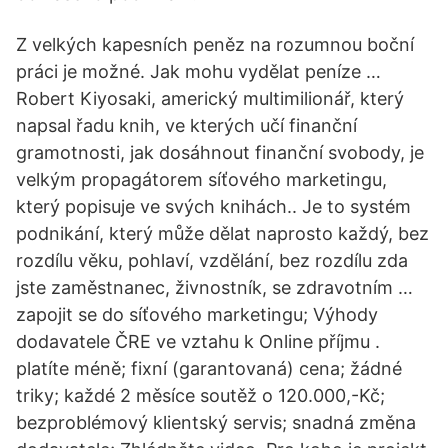
Z velkých kapesních peněz na rozumnou boční
práci je možné. Jak mohu vydělat peníze …
Robert Kiyosaki, americký multimilionář, který
napsal řadu knih, ve kterých učí finanční
gramotnosti, jak dosáhnout finanční svobody, je
velkým propagátorem síťového marketingu,
který popisuje ve svých knihách.. Je to systém
podnikání, který může dělat naprosto každý, bez
rozdílu věku, pohlaví, vzdělání, bez rozdílu zda
jste zaměstnanec, živnostník, se zdravotním …
zapojit se do síťového marketingu; Výhody
dodavatele ČRE ve vztahu k Online příjmu .
platíte méně; fixní (garantovaná) cena; žádné
triky; každé 2 měsíce soutěž o 120.000,-Kč;
bezproblémový klientský servis; snadná změna