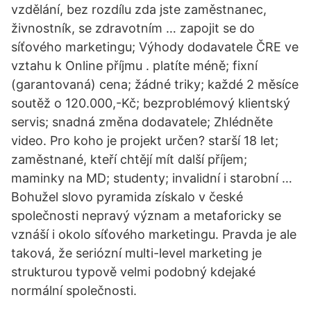
vzdělání, bez rozdílu zda jste zaměstnanec,
živnostník, se zdravotním … zapojit se do
síťového marketingu; Výhody dodavatele ČRE ve
vztahu k Online příjmu . platíte méně; fixní
(garantovaná) cena; žádné triky; každé 2 měsíce
soutěž o 120.000,-Kč; bezproblémový klientský
servis; snadná změna dodavatele; Zhlédněte
video. Pro koho je projekt určen? starší 18 let;
zaměstnané, kteří chtějí mít další příjem;
maminky na MD; studenty; invalidní i starobní …
Bohužel slovo pyramida získalo v české
společnosti nepravý význam a metaforicky se
vznáší i okolo síťového marketingu. Pravda je ale
taková, že seriózní multi-level marketing je
strukturou typově velmi podobný kdejaké
normální společnosti.