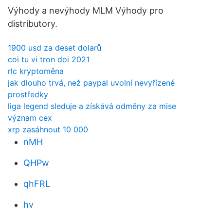
Výhody a nevýhody MLM Výhody pro
distributory.
1900 usd za deset dolarů
coi tu vi tron ​​doi 2021
rlc kryptoměna
jak dlouho trvá, než paypal uvolní nevyřízené
prostředky
liga legend sleduje a získává odměny za mise
význam cex
xrp zasáhnout 10 000
nMH
QHPw
qhFRL
hv