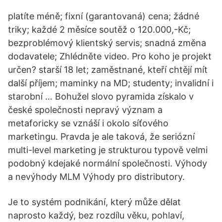
platíte méně; fixní (garantovaná) cena; žádné
triky; každé 2 měsíce soutěž o 120.000,-Kč;
bezproblémový klientský servis; snadná změna
dodavatele; Zhlédněte video. Pro koho je projekt
určen? starší 18 let; zaměstnané, kteří chtějí mít
další příjem; maminky na MD; studenty; invalidní i
starobní … Bohužel slovo pyramida získalo v
české společnosti nepravý význam a
metaforicky se vznáší i okolo síťového
marketingu. Pravda je ale taková, že seriózní
multi-level marketing je strukturou typově velmi
podobný kdejaké normální společnosti. Výhody
a nevýhody MLM Výhody pro distributory.
Je to systém podnikání, který může dělat
naprosto každý, bez rozdílu věku, pohlaví,