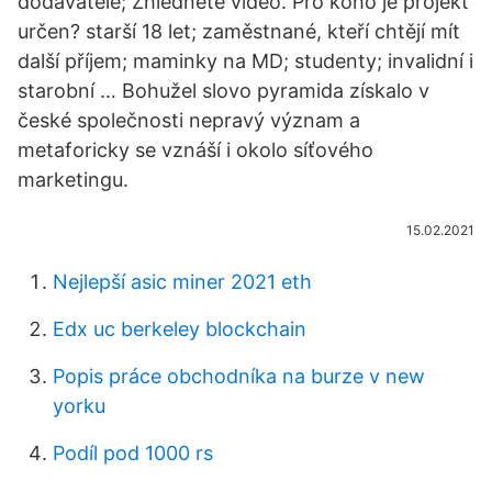
dodavatele; Zhlédněte video. Pro koho je projekt
určen? starší 18 let; zaměstnané, kteří chtějí mít
další příjem; maminky na MD; studenty; invalidní i
starobní … Bohužel slovo pyramida získalo v
české společnosti nepravý význam a
metaforicky se vznáší i okolo síťového
marketingu.
15.02.2021
Nejlepší asic miner 2021 eth
Edx uc berkeley blockchain
Popis práce obchodníka na burze v new
yorku
Podíl pod 1000 rs